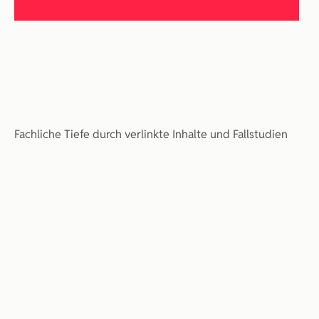
Kontakt aufnehmen
Fachliche Tiefe durch verlinkte Inhalte und Fallstudien
Alle ansehen
Alle ansehen
Strategie & Identität